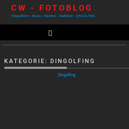
CW - FOTOBLOG
Fotografieren – Reisen – Wandern – Radfahren – DINGOLFING
KATEGORIE:
DINGOLFING
Dingolfing
UNSER ALTDEUTSCHE MOPS „LOUISE“