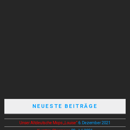
DINGOLFING-WINTERSPAZIERGANG
NEUESTE BEITRÄGE
Unser Altdeutsche Mops „Louise“
6. Dezember 2021